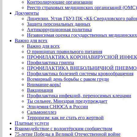
Контролирующие организации
Реестр страховых медицинских организаций (ОМС).
Документы
Лицензии. Устав ГБУЗ ПК «КБ Свердловского райо
Защита персональных данных
Антикоррупционная политика
Независимая оценка государственных медицинских
Важно для всех
Важно для всех
О принципах правильного питания
ПРОФИЛАКТИКА КОРОНАВИРУСНОЙ ИНФЕ
Профилактика гриппа
ПРОФИЛАКТИКА ВНЕБОЛЬНИЧНОЙ ПНЕВМ
Профилактика болезней системы кровообращения
Всемирный день борьбы с раком груди
Внимание-корь!
Вакцинация
Профилактика инфекций, переносимых клещами
Ты сильнее. Минздрав предупреждает
Эпидемия СНЮСА в России
Сальмонеллез
Терроризм: как не стать его жертвой
Платные услуги
Взаимодействие с волонтёрским сообществом
75-летие Победы в Великой Отечественной войне